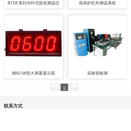
BTDF系列光纤式双色测温仪
热风炉红外测温系统
BBD-08型大屏幕显示器
实验室检测
<
1
>
联系方式
地址：常州市武进区牛塘镇虹西路186号
13376273056
手机：
（彭经理）